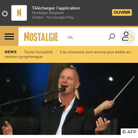
Téléchargez l'application
OUVRIR
Nostalgie Belgique
Gratuit - Sur Google Play
>
NL
NEWS
Toute l'actualité
Ces chansons sont encore plus belles en
version symphonique
© AFP