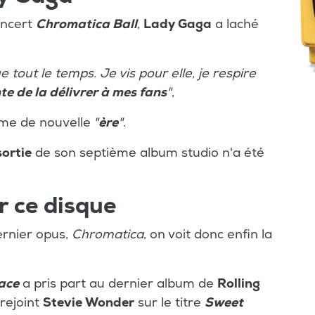
oncert
Chromatica Ball
,
Lady Gaga
a laché
 tout le temps. Je vis pour elle, je respire
e de la délivrer à mes fans
"
,
ême de nouvelle
"
ère
"
.
sortie
de son septième album studio n'a été
 ce disque
ernier opus,
Chromatica
, on voit donc enfin la
ace
a pris part au dernier album de
Rolling
a rejoint
Stevie Wonder
sur le titre
Sweet