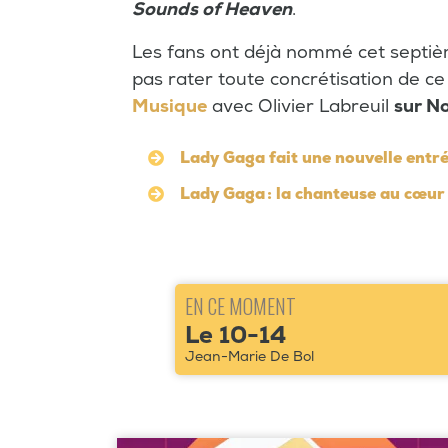
Sounds of Heaven
.
Les fans ont déjà nommé cet septi
pas rater toute concrétisation de ce
Musique
avec Olivier Labreuil
sur
No
Lady Gaga fait une nouvelle entr
Lady Gaga : la chanteuse au cœur
EN CE MOMENT
Le 10-14
Jean-Marie De Bol