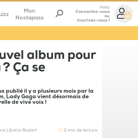
Hello
Mon
Connectez-vous
uizz
ou
Nostapass
inscrivez-vous !
uvel album pour
 ? Ça se
 publié il y a plusieurs mois par la
m, Lady Gaga vient désormais de
lle de vive voix !
ne Libotte Bodart
2 min de lecture