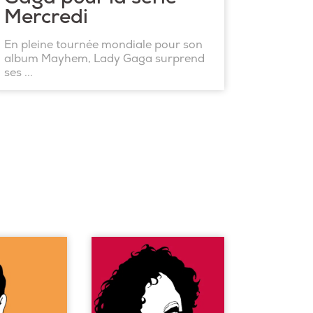
Mercredi
En pleine tournée mondiale pour son
album Mayhem, Lady Gaga surprend
ses ...