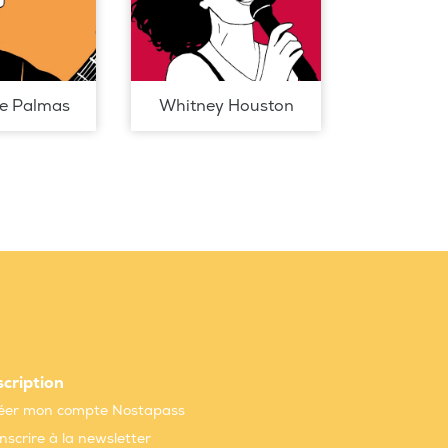
de Palmas
Whitney Houston
scription
éer mon compte Nostapass
inscrire à la newsletter