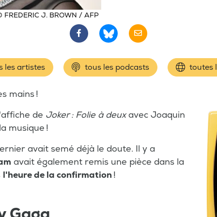
© FREDERIC J. BROWN / AFP
 les artistes
tous les podcasts
toutes 
es mains !
'affiche de
Joker : Folie à deux
avec Joaquin
la musique !
ier avait semé déjà le doute. Il y a
ram
avait également remis une pièce dans la
s
l'heure de la
confirmation
!
dy Gaga