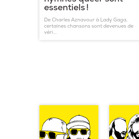
essentiels !
De Charles Aznavour à Lady Gaga,
certaines chansons sont devenues de
véri...