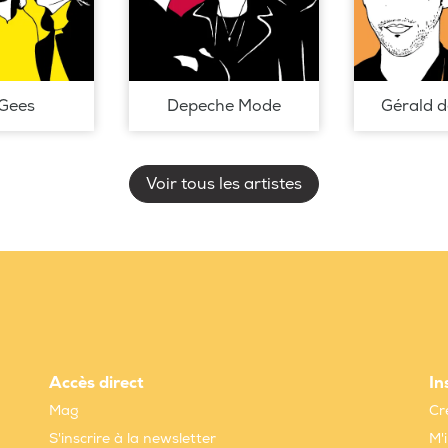
Gees
Depeche Mode
Gérald 
Voir tous les artistes
Accès direct
In
Mag
Cr
S'inscrire à la newsletter
M'