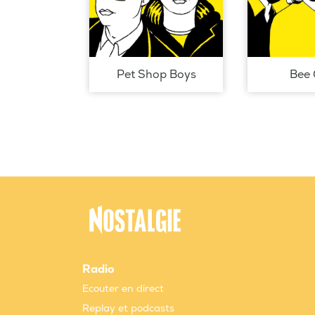
Pet Shop Boys
Bee 
Radio
Ecouter en direct
Replay et podcasts