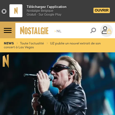
Téléchargez l'application
OUVRIR
Nostalgie Belgique
Gratuit - Sur Google Play
>
NL
NEWS
Toute l'actualité
U2 publie un nouvel extrait de son
concert à Las Vegas