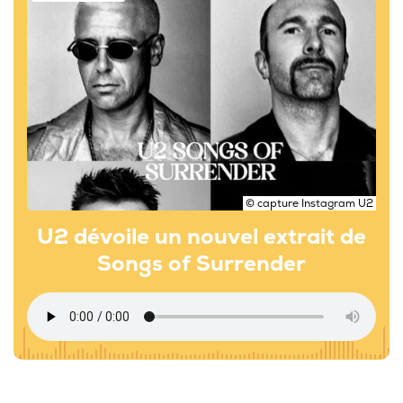
© capture Instagram U2
U2 dévoile un nouvel extrait de
Songs of Surrender