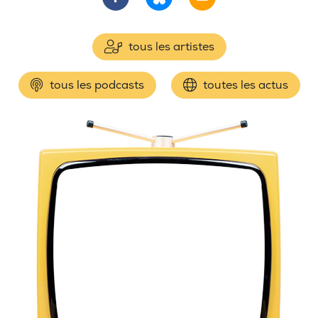
tous les artistes
tous les podcasts
toutes les actus