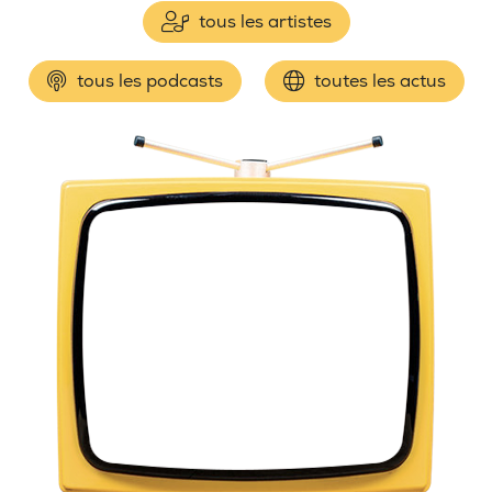
tous les artistes
tous les podcasts
toutes les actus