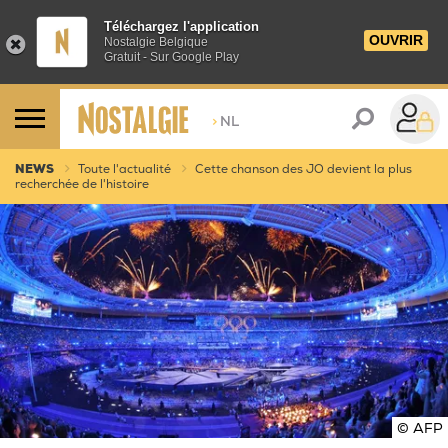
Téléchargez l'application
OUVRIR
Nostalgie Belgique
Gratuit - Sur Google Play
>
NL
NEWS
Toute l'actualité
Cette chanson des JO devient la plus
recherchée de l'histoire
© AFP