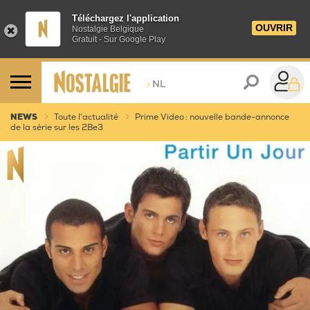
Téléchargez l'application
OUVRIR
Nostalgie Belgique
Gratuit - Sur Google Play
>
NL
NEWS
Toute l'actualité
Prime Video : nouvelle bande-annonce
de la série sur les 2Be3