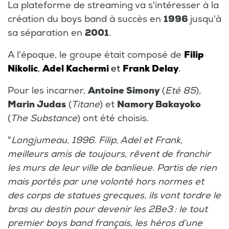
La plateforme de streaming va s'intéresser à la
création du boys band à succès en
1996
jusqu'à
sa séparation en
2001
.
A l'époque, le groupe était composé de
Filip
Nikolic
,
Adel Kachermi
et
Frank Delay
.
Pour les incarner,
Antoine Simony
(
Eté 85
),
Marin Judas
(
Titane
) et
Namory Bakayoko
(
The Substance
) ont été choisis.
"
Longjumeau, 1996. Filip, Adel et Frank,
meilleurs amis de toujours, rêvent de franchir
les murs de leur ville de banlieue. Partis de rien
mais portés par une volonté hors normes et
des corps de statues grecques, ils vont tordre le
bras au destin pour devenir les 2Be3 : le tout
premier boys band français, les héros d’une