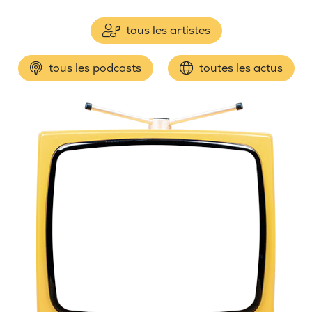
tous les artistes
tous les podcasts
toutes les actus