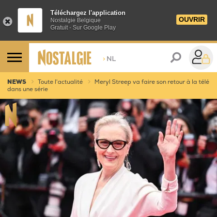
Téléchargez l'application
OUVRIR
Nostalgie Belgique
Gratuit - Sur Google Play
>
NL
NEWS
Toute l'actualité
Meryl Streep va faire son retour à la télé
dans une série