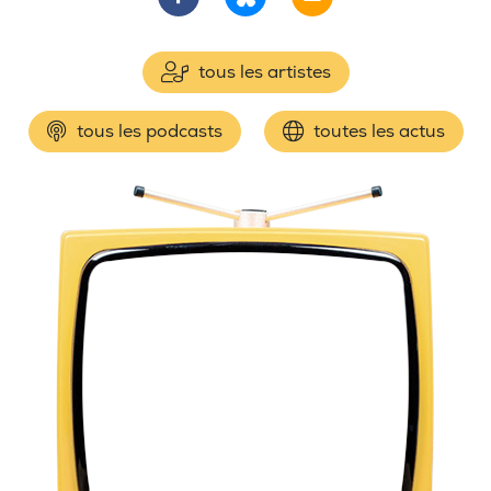
tous les artistes
tous les podcasts
toutes les actus