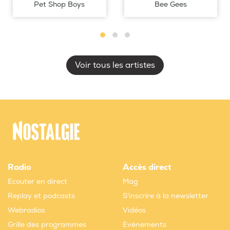
Pet Shop Boys
Bee Gees
Voir tous les artistes
Radio
Accès direct
Ecouter en direct
Mag
Replay et podcasts
S'inscrire à la newsletter
Webradios
Vidéos
Grille des programmes
Evènements