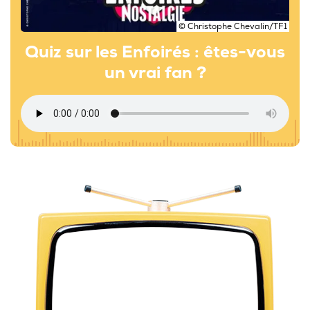
© Christophe Chevalin/TF1
Quiz sur les Enfoirés : êtes-vous
un vrai fan ?