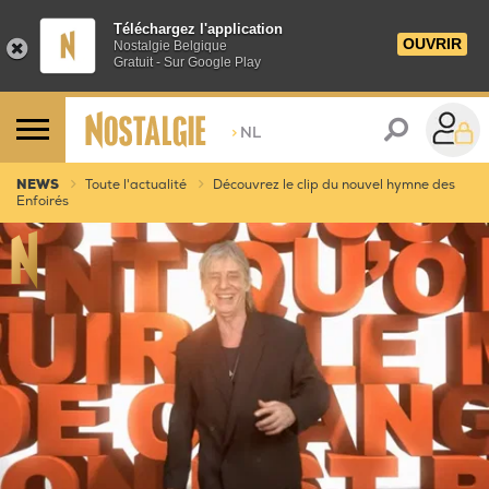
Téléchargez l'application
OUVRIR
Nostalgie Belgique
Gratuit - Sur Google Play
>
NL
NEWS
Toute l'actualité
Découvrez le clip du nouvel hymne des
Enfoirés