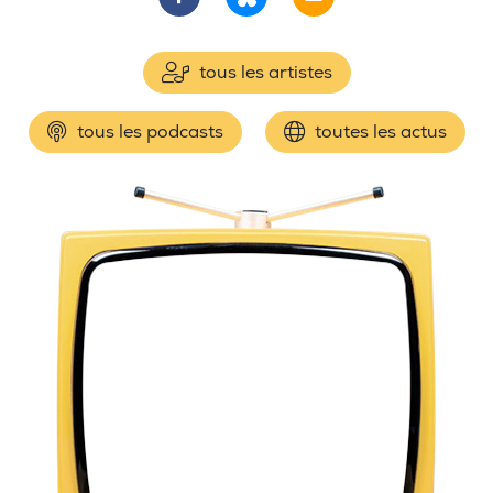
tous les artistes
tous les podcasts
toutes les actus