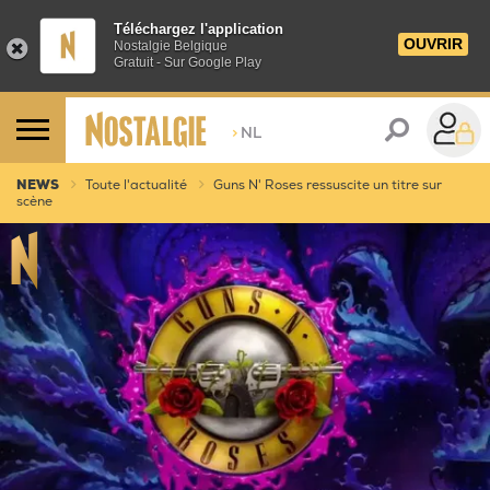
Téléchargez l'application
OUVRIR
Nostalgie Belgique
Gratuit - Sur Google Play
>
NL
NEWS
Toute l'actualité
Guns N' Roses ressuscite un titre sur
scène