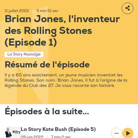
11 juillet 2022
|
5 min 51 sec
Brian Jones, l'inventeur
des Rolling Stones
(Episode 1)
La Story Nostalgie
Résumé de l'épisode
Il y a 60 ans exactement, un jeune musicien inventait les
Rolling Stones. Son nom : Brian Jones. Il fut à l’origine de la
légende du Club des 27. Je vous raconte son histoire.
Épisodes à la suite...
La Story Kate Bush (Episode 5)
28 juin 2022
|
7 min 2 sec