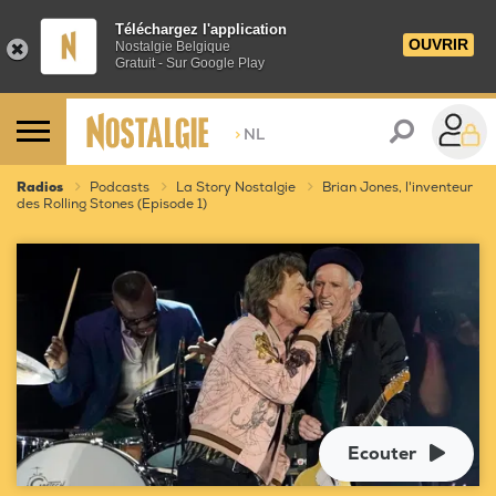
Téléchargez l'application
OUVRIR
Nostalgie Belgique
Gratuit - Sur Google Play
>
NL
Radios
Podcasts
La Story Nostalgie
Brian Jones, l'inventeur
des Rolling Stones (Episode 1)
Ecouter