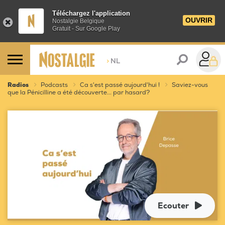
Téléchargez l'application
OUVRIR
Nostalgie Belgique
Gratuit - Sur Google Play
>
NL
Radios
Podcasts
Ca s'est passé aujourd'hui !
Saviez-vous
que la Pénicilline a été découverte... par hasard?
Ecouter