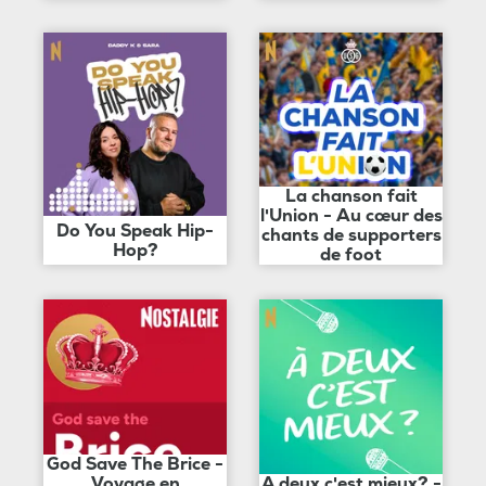
La chanson fait
l'Union - Au cœur des
Do You Speak Hip-
chants de supporters
Hop?
de foot
God Save The Brice -
Voyage en
A deux c'est mieux? -