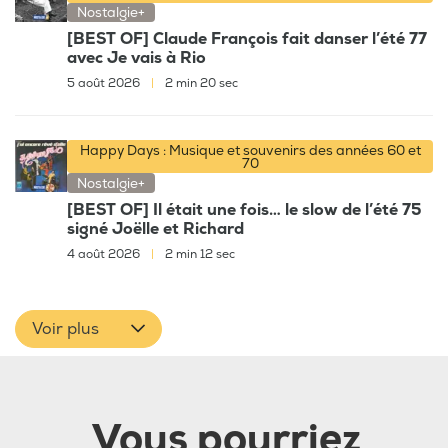
Nostalgie+
[BEST OF] Claude François fait danser l’été 77
avec Je vais à Rio
5 août 2026
|
2 min 20 sec
Happy Days : Musique et souvenirs des années 60 et
70
Nostalgie+
[BEST OF] Il était une fois… le slow de l’été 75
signé Joëlle et Richard
4 août 2026
|
2 min 12 sec
Voir plus
Vous pourriez