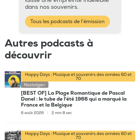
laissé une empreinte indélébile
dans nos souvenirs.
Tous les podcasts de l'émission
Autres podcasts à
découvrir
Happy Days : Musique et souvenirs des années 60 et
70
Nostalgie+
[BEST OF] La Plage Romantique de Pascal
Danel : le tube de l'été 1966 qui a marqué la
France et la Belgique
6 août 2026
|
2 min 8 sec
Happy Days : Musique et souvenirs des années 60 et
70