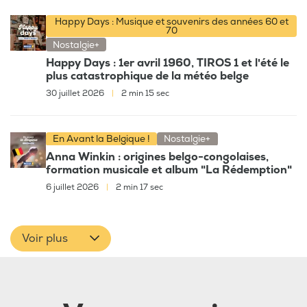
Happy Days : Musique et souvenirs des années 60 et
70
Nostalgie+
Happy Days : 1er avril 1960, TIROS 1 et l'été le
plus catastrophique de la météo belge
30 juillet 2026
|
2 min 15 sec
En Avant la Belgique !
Nostalgie+
Anna Winkin : origines belgo-congolaises,
formation musicale et album "La Rédemption"
6 juillet 2026
|
2 min 17 sec
Voir plus