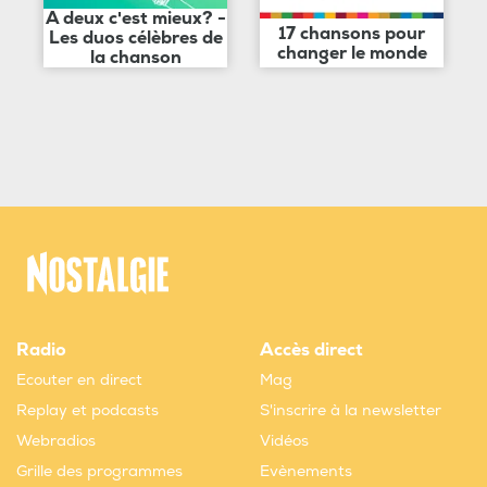
A deux c'est mieux? -
17 chansons pour
Les duos célèbres de
changer le monde
la chanson
Radio
Accès direct
Ecouter en direct
Mag
Replay et podcasts
S'inscrire à la newsletter
Webradios
Vidéos
Grille des programmes
Evènements