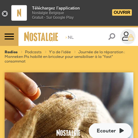
Téléchargez l'application
OUVRIR
Nostalgie Belgique
Gratuit - Sur Google Play
>
NL
Radios
Podcasts
Y'a de l'idée
Journée de la réparation :
Manneken Pis habillé en bricoleur pour sensibiliser à la "fast"
consommat
Ecouter