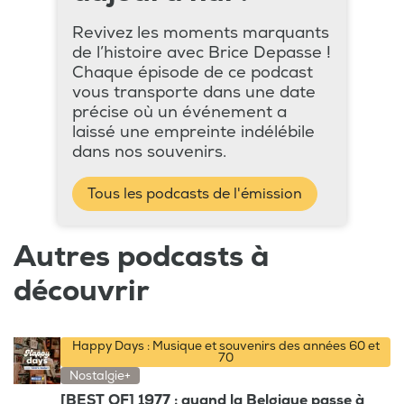
Revivez les moments marquants
de l’histoire avec Brice Depasse !
Chaque épisode de ce podcast
vous transporte dans une date
précise où un événement a
laissé une empreinte indélébile
dans nos souvenirs.
Tous les podcasts de l'émission
Autres podcasts à
découvrir
Happy Days : Musique et souvenirs des années 60 et
70
Nostalgie+
[BEST OF] 1977 : quand la Belgique passe à