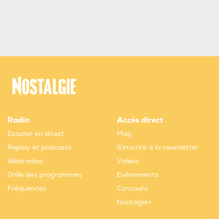
Radio
Accès direct
Ecouter en direct
Mag
Replay et podcasts
S'inscrire à la newsletter
Webradios
Vidéos
Grille des programmes
Evènements
Fréquences
Concours
Nostalgie+