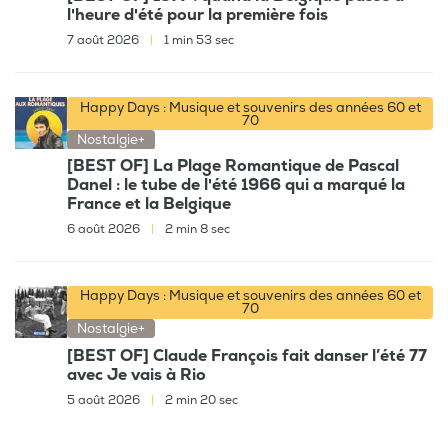
l'heure d'été pour la première fois
7 août 2026
|
1 min 53 sec
Happy Days : Musique et souvenirs des années 60 et
70
Nostalgie+
[BEST OF] La Plage Romantique de Pascal
Danel : le tube de l'été 1966 qui a marqué la
France et la Belgique
6 août 2026
|
2 min 8 sec
Happy Days : Musique et souvenirs des années 60 et
70
Nostalgie+
[BEST OF] Claude François fait danser l’été 77
avec Je vais à Rio
5 août 2026
|
2 min 20 sec