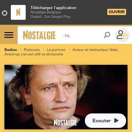
Téléchargez l'application
OUVRIR
Nostalgie Belgique
Gratuit - Sur Google Play
>
NL
Radios
Podcasts
Le portrait
Acteur et réalisateur, Niels
Arestrup s'en est allé ce dimanche
Ecouter