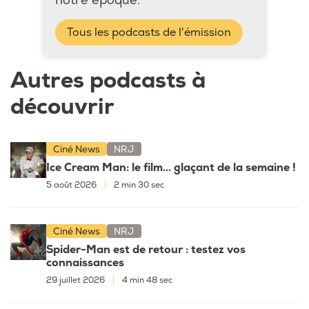
notre époque.
Tous les podcasts de l'émission
Autres podcasts à
découvrir
Ciné News
NRJ
Ice Cream Man: le film... glaçant de la semaine !
5 août 2026
|
2 min 30 sec
Ciné News
NRJ
Spider-Man est de retour : testez vos
connaissances
29 juillet 2026
|
4 min 48 sec