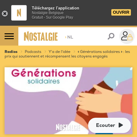
Téléchargez l'application
OUVRIR
Nostalgie Belgique
Gratuit - Sur Google Play
>
NL
Radios
Podcasts
Y'a de l'idée
« Générations solidaires » : les
prix qui soutiennent et récompensent les citoyens engagés
Ecouter