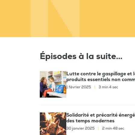
Épisodes à la suite...
Lutte contre le gaspillage et 
produits essentiels non comm
1 février 2025
|
3 min 4 sec
Solidarité et précarité énergé
des temps modernes
30 janvier 2025
|
2 min 48 sec