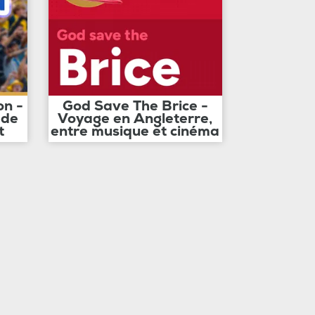
on -
God Save The Brice -
 de
Voyage en Angleterre,
t
entre musique et cinéma