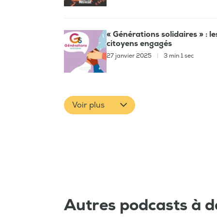
« Générations solidaires » : l
citoyens engagés
27 janvier 2025
|
3 min 1 sec
Voir plus
Autres podcasts à d