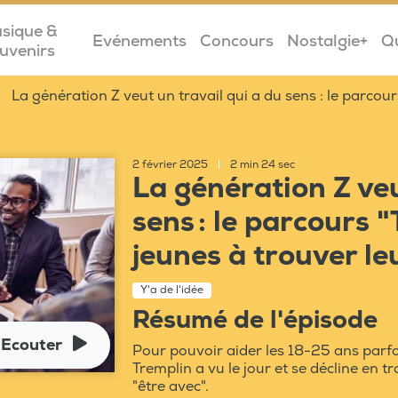
sique &
Evénements
Concours
Nostalgie+
Q
uvenirs
La génération Z veut un travail qui a du sens : le parcour
2 février 2025
|
2 min 24 sec
La génération Z veu
sens : le parcours "
jeunes à trouver le
Y'a de l'idée
Résumé de l'épisode
Ecouter
Pour pouvoir aider les 18-25 ans parfo
Tremplin a vu le jour et se décline en tro
"être avec".