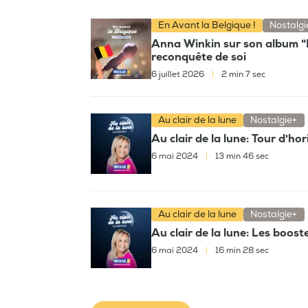
En Avant la Belgique !
Nostalgi
Anna Winkin sur son album "R
reconquête de soi
6 juillet 2026
|
2 min 7 sec
Au clair de la lune
Nostalgie+
Au clair de la lune: Tour d'ho
6 mai 2024
|
13 min 46 sec
Au clair de la lune
Nostalgie+
Au clair de la lune: Les boost
6 mai 2024
|
16 min 28 sec