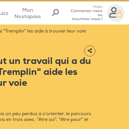
Hello
Mon
Connectez-vous
uizz
ou
Nostapass
inscrivez-vous !
s "Tremplin" les aide à trouver leur voie
t un travail qui a du
Tremplin" aide les
ur voie
is un peu perdus à s'orienter, le parcours
is en trois axes : "être soi", "être pour" et