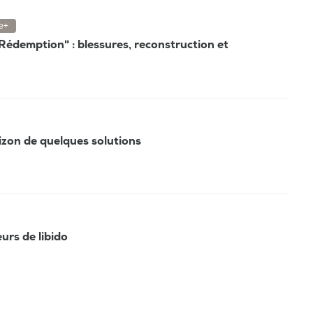
e+
édemption" : blessures, reconstruction et
rizon de quelques solutions
eurs de libido