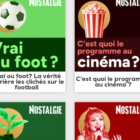
ai ou foot? La vérité
C'est quoi le progr
rière les clichés sur le
au cinéma ?
football