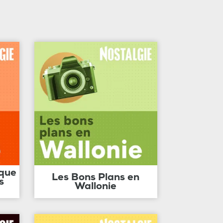
ique
Les Bons Plans en
s
Wallonie