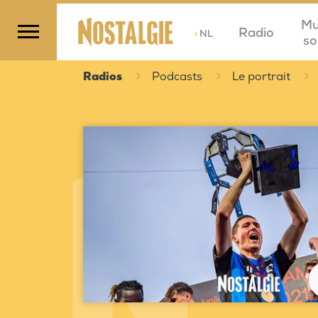
Mu
Radio
>
NL
so
Radios
Podcasts
Le portrait