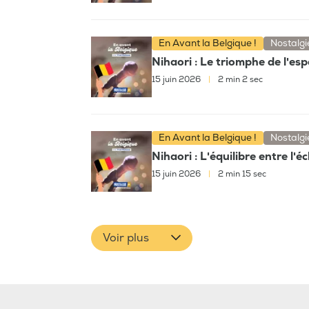
En Avant la Belgique !
Nostalgi
Nihaori : Le triomphe de l'es
15 juin 2026
|
2 min 2 sec
En Avant la Belgique !
Nostalgi
Nihaori : L'équilibre entre l'é
15 juin 2026
|
2 min 15 sec
Voir plus