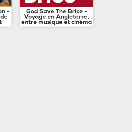
on -
God Save The Brice -
 de
Voyage en Angleterre,
t
entre musique et cinéma