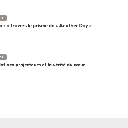
e+
poir à travers le prisme de « Another Day »
e+
clat des projecteurs et la vérité du cœur