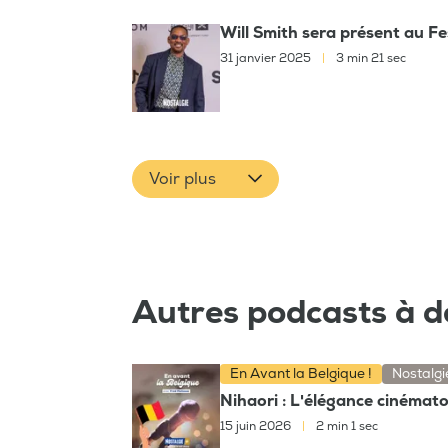
Will Smith sera présent au Fe
31 janvier 2025
|
3 min 21 sec
Voir plus
Autres podcasts à d
En Avant la Belgique !
Nostalgi
Nihaori : L'élégance cinémat
15 juin 2026
|
2 min 1 sec