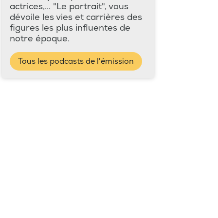
actrices,... "Le portrait", vous
dévoile les vies et carrières des
figures les plus influentes de
notre époque.
Tous les podcasts de l'émission