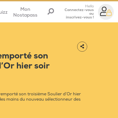
Hello
Mon
Connectez-vous
uizz
ou
Nostapass
inscrivez-vous !
emporté son
’Or hier soir
emporté son troisième Soulier d’Or hier
 des mains du nouveau sélectionneur des