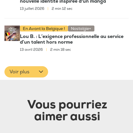
nouvelle identité inspirée d'un manga
13 juillet 2026
|
2 min 12 sec
En Avant la Belgique !
Nostalgie+
Lou B. : L’exigence professionnelle au service
d’un talent hors norme
13 avril 2026
|
2 min 18 sec
Voir plus
Vous pourriez
aimer aussi