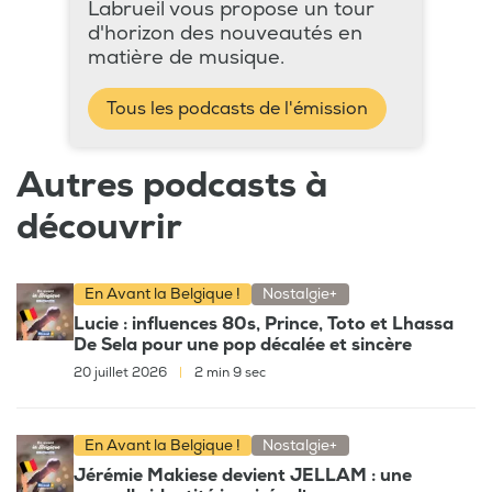
Labrueil vous propose un tour
d'horizon des nouveautés en
matière de musique.
Tous les podcasts de l'émission
Autres podcasts à
découvrir
En Avant la Belgique !
Nostalgie+
Lucie : influences 80s, Prince, Toto et Lhassa
De Sela pour une pop décalée et sincère
20 juillet 2026
|
2 min 9 sec
En Avant la Belgique !
Nostalgie+
Jérémie Makiese devient JELLAM : une