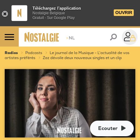
Téléchargez l'application
OUVRIR
Nostalgie Belgique
Gratuit - Sur Google Play
>
NL
Radios
Podcasts
Le journal de la Musique - L'actualité de vos
artistes préférés
Zaz dévoile deux nouveaux singles et un clip
Ecouter