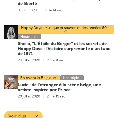
de liberté
3 août 2026
|
2 min 14 sec
Happy Days : Musique et souvenirs des années 60 et
70
Nostalgie+
Sheila, "L'Étoile du Berger" et les secrets de
Happy Days : l'histoire surprenante d'un tube
de 1971
24 juillet 2026
|
2 min 9 sec
En Avant la Belgique !
Nostalgie+
Lucie : de l'étranger à la scène belge, une
artiste inspirée par Prince
20 juillet 2026
|
2 min 13 sec
Voir plus