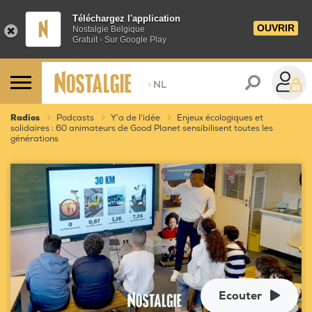
Téléchargez l'application
OUVRIR
Nostalgie Belgique
Gratuit - Sur Google Play
>
NL
Radios
Podcasts
Y'a de l'idée
Enjeux écologiques et
solidaires : 60 animateurs de Good Planet sensibilisent toutes les
générations
Ecouter