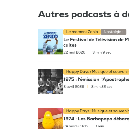
Autres podcasts à d
Le moment Zenio
Nostalgie+
Le Festival de Télévision de 
cultes
22 mai 2026
|
3 min 9 sec
Happy Days : Musique et souveni
1975 : l'émission "Apostroph
8 avril 2026
|
2 min 22 sec
Happy Days : Musique et souveni
1974 : Les Barbapapa débarqu
24 mars 2026
|
3 min