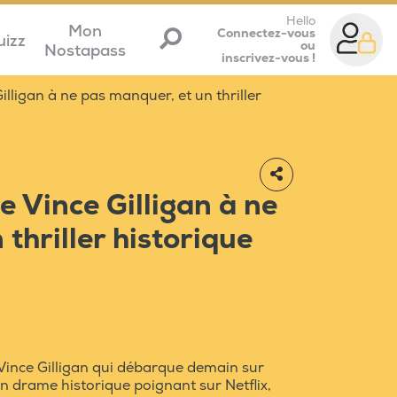
Hello
Mon
Connectez-vous
uizz
ou
Nostapass
inscrivez-vous !
Gilligan à ne pas manquer, et un thriller
de Vince Gilligan à ne
thriller historique
 Vince Gilligan qui débarque demain sur
n drame historique poignant sur Netflix,