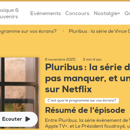
sique &
Evénements
Concours
Nostalgie+
Q
uvenirs
programme sur vos écrans?
Pluribus : la série de Vince 
6 novembre 2025
|
3 min 4 sec
Pluribus : la série 
pas manquer, et un 
sur Netflix
C'est quoi le programme sur vos écrans?
Résumé de l'épisode
Ecouter
Entre Pluribus, la série événement de
Apple TV+, et Le Président foudroyé, u