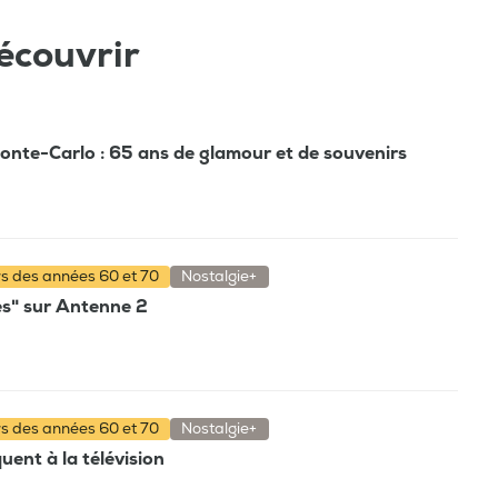
écouvrir
Monte-Carlo : 65 ans de glamour et de souvenirs
rs des années 60 et 70
Nostalgie+
es" sur Antenne 2
rs des années 60 et 70
Nostalgie+
ent à la télévision