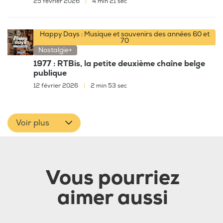
25 février 2026
|
4 min 21 sec
Happy Days : Musique et souvenirs des années 60 et
70
Nostalgie+
1977 : RTBis, la petite deuxième chaîne belge
publique
12 février 2026
|
2 min 53 sec
Voir plus
Vous pourriez
aimer aussi