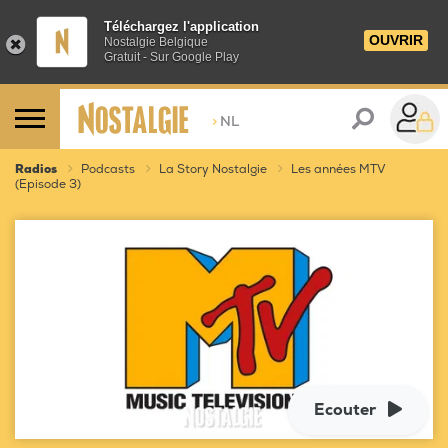
Téléchargez l'application
OUVRIR
Nostalgie Belgique
Gratuit - Sur Google Play
>
NL
Radios
Podcasts
La Story Nostalgie
Les années MTV
(Episode 3)
Ecouter