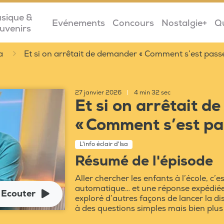
sique &
Evénements
Concours
Nostalgie+
Q
uvenirs
a
Et si on arrêtait de demander « Comment s’est passé
27 janvier 2026
|
4 min 32 sec
Et si on arrêtait 
« Comment s’est pas
L'info éclair d'Isa
Résumé de l'épisode
Aller chercher les enfants à l’école, c
automatique… et une réponse expédiée. 
Ecouter
exploré d’autres façons de lancer la di
à des questions simples mais bien plus 