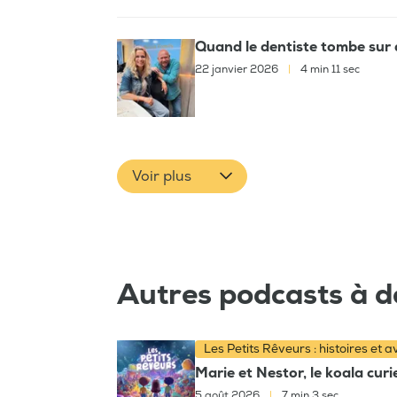
Quand le dentiste tombe sur 
22 janvier 2026
|
4 min 11 sec
Voir plus
Autres podcasts à d
Les Petits Rêveurs : histoires et 
Marie et Nestor, le koala cur
5 août 2026
|
7 min 3 sec