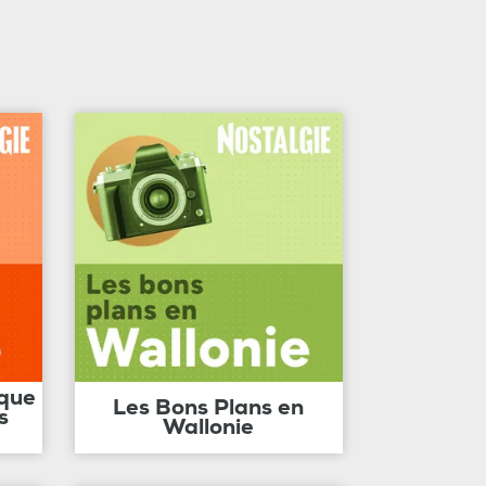
ique
Les Bons Plans en
s
Wallonie