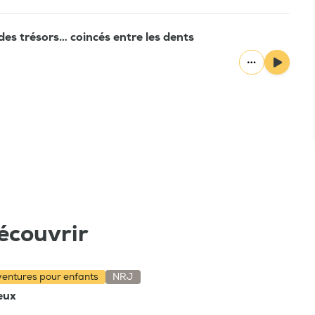
des trésors… coincés entre les dents
écouvrir
aventures pour enfants
NRJ
ieux