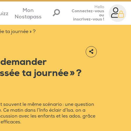
Hello
Mon
Connectez-vous
uizz
ou
Nostapass
inscrivez-vous !
e ta journée » ?
de demander
sée ta journée » ?
’est souvent le même scénario : une question
Ce matin dans l’Info éclair d’Isa, on a
scussion avec les enfants et les ados, grâce
efficaces.