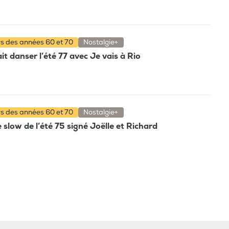
rs des années 60 et 70
Nostalgie+
t danser l’été 77 avec Je vais à Rio
rs des années 60 et 70
Nostalgie+
e slow de l’été 75 signé Joëlle et Richard