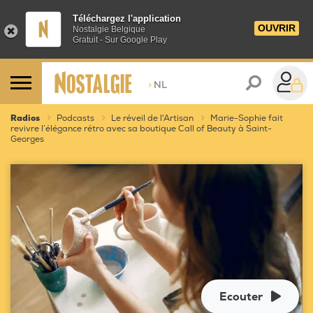
Téléchargez l'application
OUVRIR
Nostalgie Belgique
Gratuit - Sur Google Play
>
NL
Radios
Podcasts
Le réveil de l'Artisan
Marie-Sophie fait
revivre l’élégance rétro avec sa boutique Call of Beauty à Saint-
Georges
Ecouter