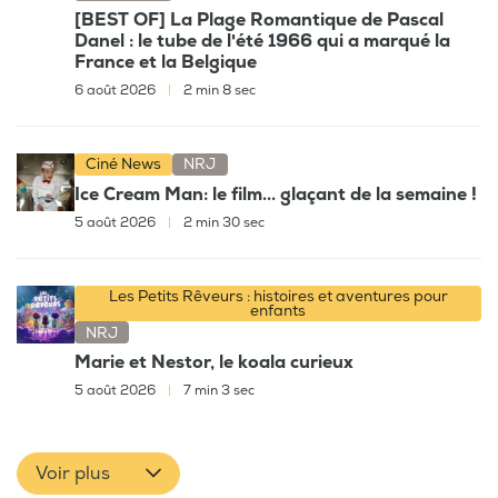
[BEST OF] La Plage Romantique de Pascal
Danel : le tube de l'été 1966 qui a marqué la
France et la Belgique
6 août 2026
|
2 min 8 sec
Ciné News
NRJ
Ice Cream Man: le film... glaçant de la semaine !
5 août 2026
|
2 min 30 sec
Les Petits Rêveurs : histoires et aventures pour
enfants
NRJ
Marie et Nestor, le koala curieux
5 août 2026
|
7 min 3 sec
Voir plus