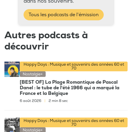
dans nos souvenirs.
Tous les podcasts de l'émission
Autres podcasts à
découvrir
Happy Days : Musique et souvenirs des années 60 et
70
Nostalgie+
[BEST OF] La Plage Romantique de Pascal
Danel : le tube de l'été 1966 qui a marqué la
France et la Belgique
6 août 2026
|
2 min 8 sec
Happy Days : Musique et souvenirs des années 60 et
70
Nostalgie+