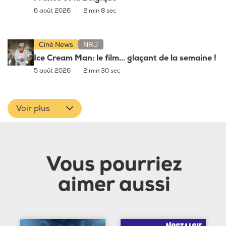
6 août 2026
|
2 min 8 sec
Ciné News
NRJ
Ice Cream Man: le film... glaçant de la semaine !
5 août 2026
|
2 min 30 sec
Voir plus
Vous pourriez
aimer aussi