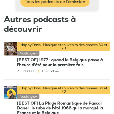
Tous les podcasts de l'émission
Autres podcasts à
découvrir
Happy Days : Musique et souvenirs des années 60 et
70
Nostalgie+
[BEST OF] 1977 : quand la Belgique passe à
l'heure d'été pour la première fois
7 août 2026
|
1 min 53 sec
Happy Days : Musique et souvenirs des années 60 et
70
Nostalgie+
[BEST OF] La Plage Romantique de Pascal
Danel : le tube de l'été 1966 qui a marqué la
France et la Belgique