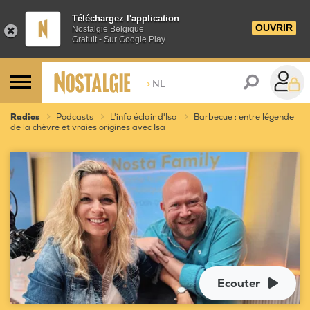
Téléchargez l'application
OUVRIR
Nostalgie Belgique
Gratuit - Sur Google Play
>
NL
Radios
Podcasts
L'info éclair d'Isa
Barbecue : entre légende
de la chèvre et vraies origines avec Isa
Ecouter