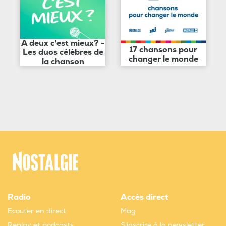
A deux c'est mieux? -
17 chansons pour
Les duos célèbres de
changer le monde
la chanson
Radio
Accès direct
Ecouter en direct
Mag
Replay et podcasts
S'inscrire à la newsletter