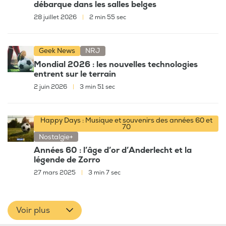
débarque dans les salles belges
28 juillet 2026
|
2 min 55 sec
Geek News
NRJ
Mondial 2026 : les nouvelles technologies
entrent sur le terrain
2 juin 2026
|
3 min 51 sec
Happy Days : Musique et souvenirs des années 60 et
70
Nostalgie+
Années 60 : l’âge d’or d’Anderlecht et la
légende de Zorro
27 mars 2025
|
3 min 7 sec
Voir plus