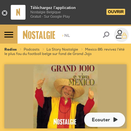
Téléchargez l'application
OUVRIR
Nostalgie Belgique
Gratuit - Sur Google Play
>
NL
Radios
Podcasts
La Story Nostalgie
Mexico 86: revivez l'été
le plus fou du football belge sur fond de Grand Jojo
Ecouter