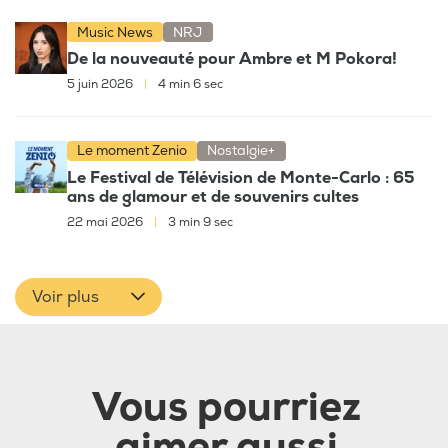
Music News
NRJ
De la nouveauté pour Ambre et M Pokora!
5 juin 2026
|
4 min 6 sec
Le moment Zenio
Nostalgie+
Le Festival de Télévision de Monte-Carlo : 65
ans de glamour et de souvenirs cultes
22 mai 2026
|
3 min 9 sec
Voir plus
Vous pourriez
aimer aussi