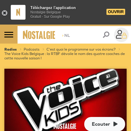
Téléchargez l'application
OUVRIR
Nostalgie Belgique
Gratuit - Sur Google Play
>
NL
Radios
Podcasts
C'est quoi le programme sur vos écrans?
The Voice Kids Belgique : la RTBF dévoile le nom des quatre coaches de
cette nouvelle saison !
Ecouter