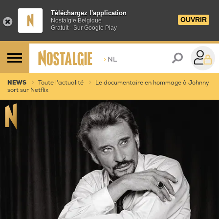
Téléchargez l'application
OUVRIR
Nostalgie Belgique
Gratuit - Sur Google Play
>
NL
NEWS
Toute l'actualité
Le documentaire en hommage à Johnny
sort sur Netflix