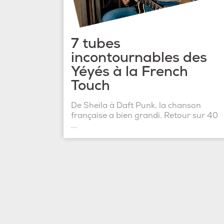
7 tubes
incontournables des
Yéyés à la French
Touch
De Sheila à Daft Punk, la chanson
française a bien grandi. Retour sur 40
...