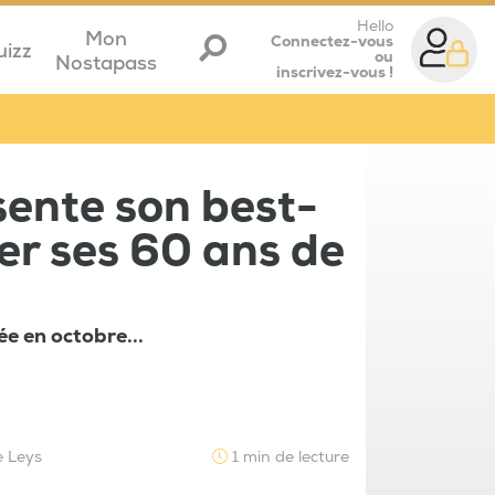
Hello
Mon
Connectez-vous
uizz
ou
Nostapass
inscrivez-vous !
sente son best-
ter ses 60 ans de
e en octobre...
e Leys
1 min de lecture