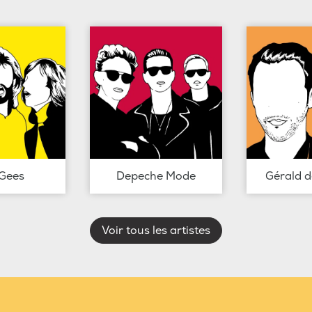
Gees
Depeche Mode
Gérald 
Voir tous les artistes