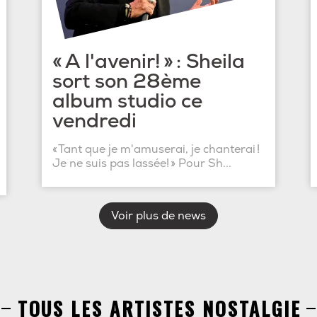
« A l'avenir! » : Sheila
sort son 28ème
album studio ce
vendredi
« Tant que je m'amuserai, je chanterai !
Je ne suis pas lassée! » Pour Sh...
Voir plus de news
TOUS LES ARTISTES NOSTALGIE