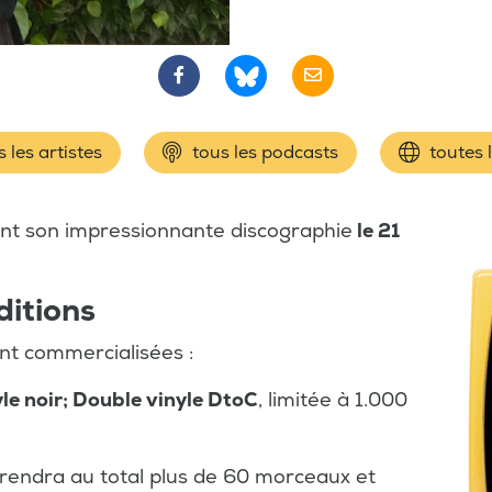
 les artistes
tous les podcasts
toutes 
ant son impressionnante discographie
le 21
ditions
ont commercialisées :
le noir; Double vinyle DtoC
, limitée à 1.000
rendra au total plus de 60 morceaux et