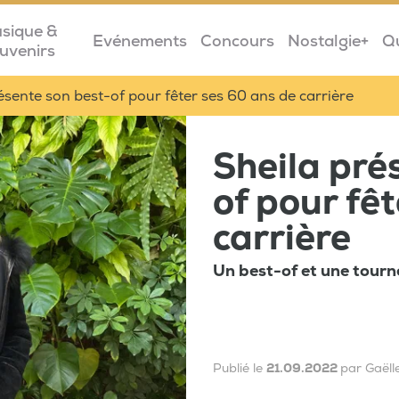
sique &
Evénements
Concours
Nostalgie+
Q
uvenirs
ésente son best-of pour fêter ses 60 ans de carrière
Sheila pré
of pour fê
carrière
Un best-of et une tourné
Publié le
21.09.2022
par Gaëll