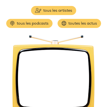
tous les artistes
tous les podcasts
toutes les actus