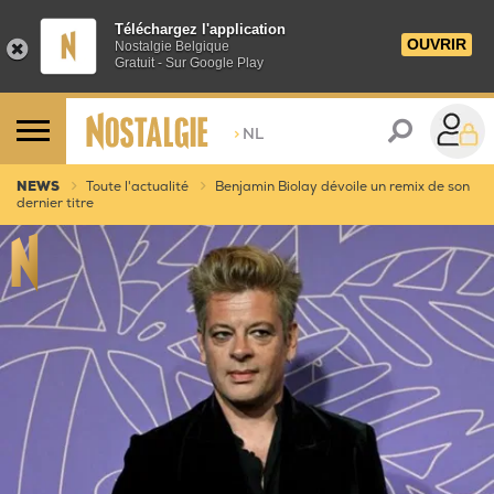
Téléchargez l'application
OUVRIR
Nostalgie Belgique
Gratuit - Sur Google Play
>
NL
NEWS
Toute l'actualité
Benjamin Biolay dévoile un remix de son
dernier titre