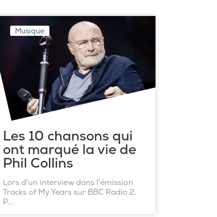
Musique
Les 10 chansons qui
ont marqué la vie de
Phil Collins
Lors d'un interview dans l'émission
Tracks of My Years sur BBC Radio 2,
P...