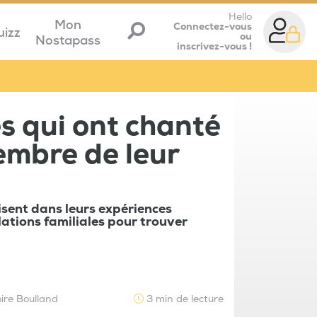
Hello
Mon
Connectez-vous
uizz
ou
Nostapass
inscrivez-vous !
es qui ont chanté
embre de leur
sent dans leurs expériences
lations familiales pour trouver
ire Boulland
3 min de lecture