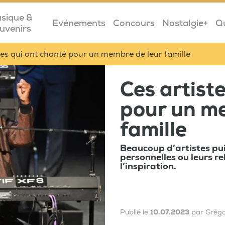
sique &
Evénements
Concours
Nostalgie+
Q
uvenirs
tes qui ont chanté pour un membre de leur famille
Ces artist
pour un m
famille
Beaucoup d’artistes pui
personnelles ou leurs re
l’inspiration.
Publié le
10.07.2023
par Grégo