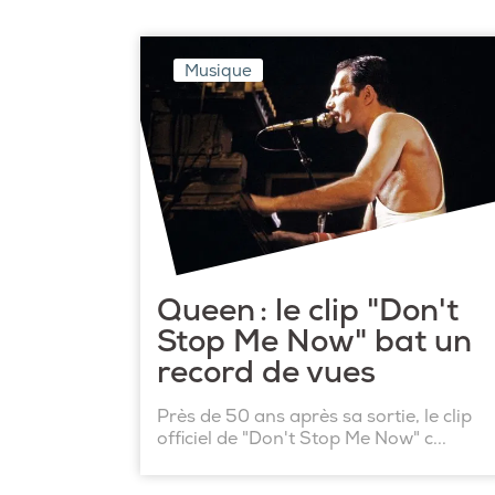
Musique
Queen : le clip "Don't
Stop Me Now" bat un
record de vues
Près de 50 ans après sa sortie, le clip
officiel de "Don't Stop Me Now" c...