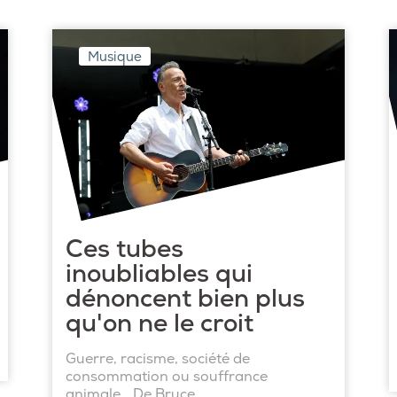
Musique
Ces tubes
inoubliables qui
dénoncent bien plus
qu'on ne le croit
Guerre, racisme, société de
consommation ou souffrance
animale… De Bruce ...