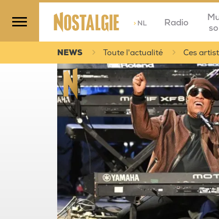
Mu
Radio
>
NL
so
NEWS
Toute l'actualité
Ces artis