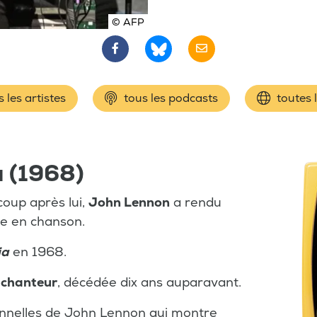
© AFP
 les artistes
tous les podcasts
toutes 
a (1968)
oup après lui,
John Lennon
a rendu
e en chanson.
ia
en 1968.
 chanteur
, décédée dix ans auparavant.
onnelles de John Lennon qui montre