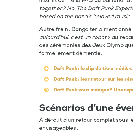
Il suffit de lire la FAQ du partenariat
together? No. The Daft Punk Experi
based on the band’s beloved music. 
Autre frein : Bangalter a mentionné
aujourd’hui, c’est un robot
» au regar
des cérémonies des Jeux Olympiques 
formellement démentie.
Daft Punk : le clip du titre inédit 
Daft Punk : leur retour sur les rés
Daft Punk vous manque? Une repri
Scénarios d’une éve
À défaut d’un retour complet sous l
envisageables :