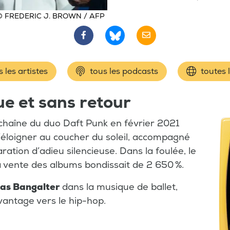
© FREDERIC J. BROWN / AFP
 les artistes
tous les podcasts
toutes 
e et sans retour
a chaîne du duo Daft Punk en février 2021
s’éloigner au coucher du soleil, accompagné
ation d’adieu silencieuse. Dans la foulée, le
la vente des albums bondissait de 2 650 %.
as Bangalter
dans la musique de ballet,
antage vers le hip-hop.