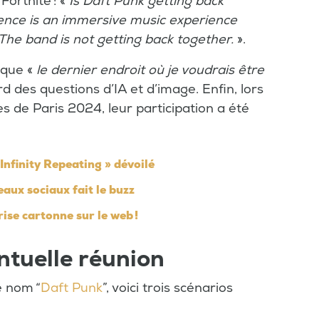
 Fortnite : «
Is Daft Punk getting back
ence is an immersive music experience
The band is not getting back together.
».
 que «
le dernier endroit où je voudrais être
d des questions d’IA et d’image. Enfin, lors
de Paris 2024, leur participation a été
« Infinity Repeating » dévoilé
eaux sociaux fait le buzz
se cartonne sur le web !
ntuelle réunion
e nom “
Daft Punk
”, voici trois scénarios