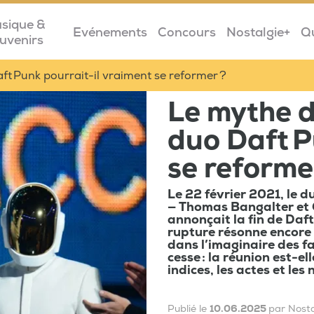
sique &
Evénements
Concours
Nostalgie+
Q
uvenirs
ft Punk pourrait-il vraiment se reformer ?
Le mythe de
duo Daft P
se reforme
Le 22 février 2021, le 
— Thomas Bangalter et
annonçait la fin de Daft
rupture résonne encore d
dans l’imaginaire des f
cesse : la réunion est-e
indices, les actes et les 
Publié le
10.06.2025
par Nosta