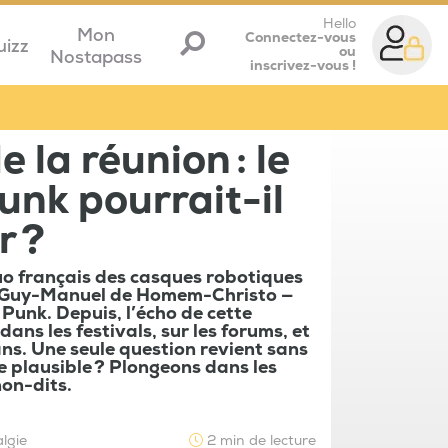
Hello
Mon
Connectez-vous
uizz
ou
Nostapass
inscrivez-vous !
 la réunion : le
unk pourrait-il
r ?
duo français des casques robotiques
 Guy-Manuel de Homem-Christo —
 Punk. Depuis, l’écho de cette
ans les festivals, sur les forums, et
ans. Une seule question revient sans
lle plausible ? Plongeons dans les
non-dits.
lgie
2 min de lecture