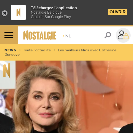
Téléchargez l'application
OUVRIR
Nostalgie Belgique
Gratuit - Sur Google Play
>
NL
NEWS
Toute l'actualité
Les meilleurs films avec Catherine
Deneuve