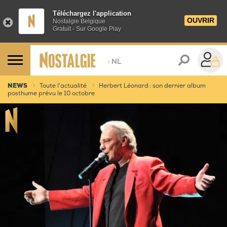
Téléchargez l'application
OUVRIR
Nostalgie Belgique
Gratuit - Sur Google Play
>
NL
NEWS
Toute l'actualité
Herbert Léonard : son dernier album
posthume prévu le 10 octobre