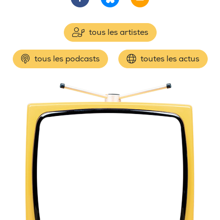
tous les artistes
tous les podcasts
toutes les actus