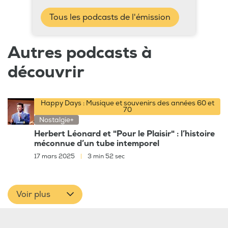
Tous les podcasts de l'émission
Autres podcasts à
découvrir
Happy Days : Musique et souvenirs des années 60 et
70
Nostalgie+
Herbert Léonard et "Pour le Plaisir" : l’histoire
méconnue d’un tube intemporel
17 mars 2025
|
3 min 52 sec
Voir plus