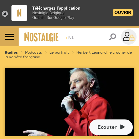
Téléchargez l'application
OUVRIR
Nostalgie Belgique
Gratuit - Sur Google Play
>
NL
Radios
Podcasts
Le portrait
Herbert Léonard, le crooner de
la variété française
Ecouter