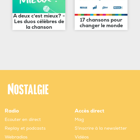
A deux c'est mieux? -
17 chansons pour
Les duos célèbres de
changer le monde
la chanson
Radio
Accès direct
Ecouter en direct
Mag
Replay et podcasts
S'inscrire à la newsletter
Webradios
Vidéos