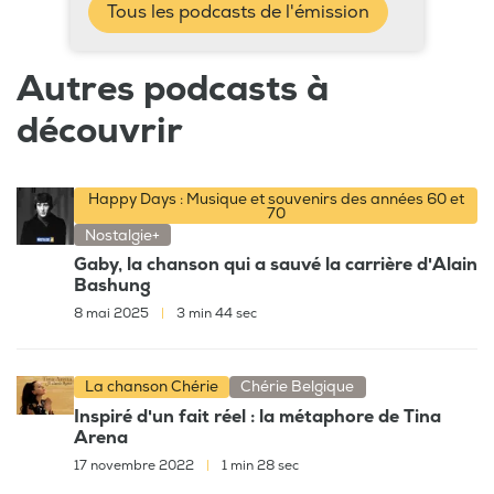
Tous les podcasts de l'émission
Autres podcasts à
découvrir
Happy Days : Musique et souvenirs des années 60 et
70
Nostalgie+
Gaby, la chanson qui a sauvé la carrière d'Alain
Bashung
8 mai 2025
|
3 min 44 sec
La chanson Chérie
Chérie Belgique
Inspiré d'un fait réel : la métaphore de Tina
Arena
17 novembre 2022
|
1 min 28 sec