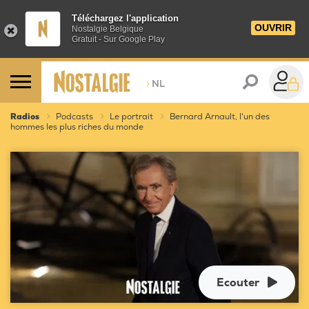
Téléchargez l'application
OUVRIR
Nostalgie Belgique
Gratuit - Sur Google Play
>
NL
Radios
Podcasts
Le portrait
Bernard Arnault, l'un des
hommes les plus riches du monde
Ecouter