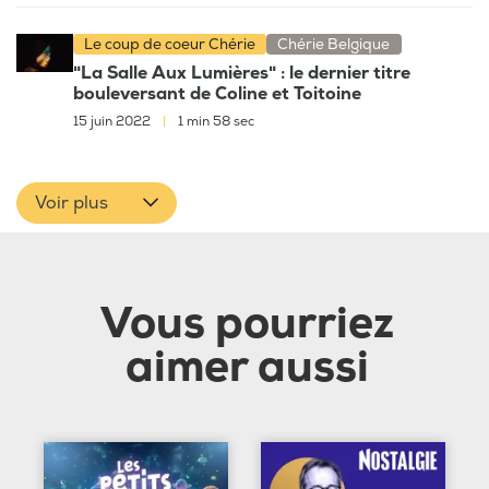
Le coup de coeur Chérie
Chérie Belgique
"La Salle Aux Lumières" : le dernier titre
bouleversant de Coline et Toitoine
15 juin 2022
|
1 min 58 sec
Voir plus
Vous pourriez
aimer aussi