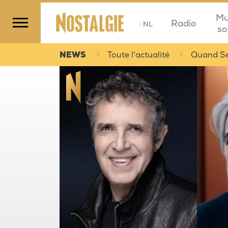
Mu
Radio
>
NL
so
NEWS
Toute l'actualité
Quand Ser