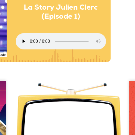
La Story Julien Clerc
(Episode 1)
opix