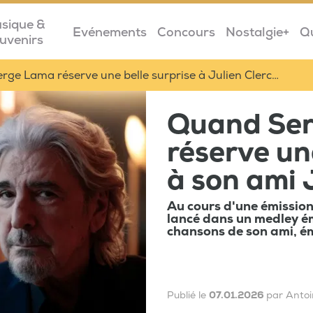
sique &
Evénements
Concours
Nostalgie+
Q
uvenirs
ge Lama réserve une belle surprise à Julien Clerc…
Quand Se
réserve un
à son ami 
Au cours d'une émission
lancé dans un medley é
chansons de son ami, é
Publié le
07.01.2026
par Antoi