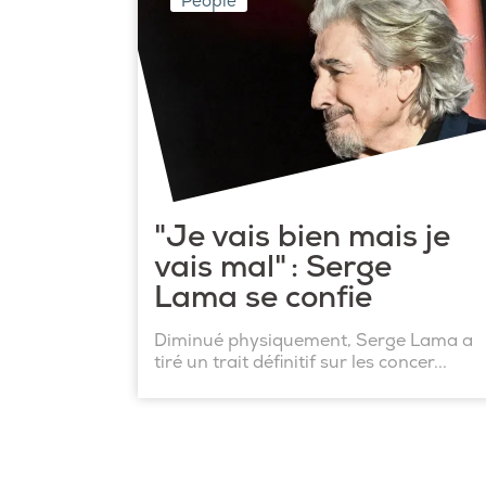
People
"Je vais bien mais je
vais mal" : Serge
Lama se confie
Diminué physiquement, Serge Lama a
tiré un trait définitif sur les concer...