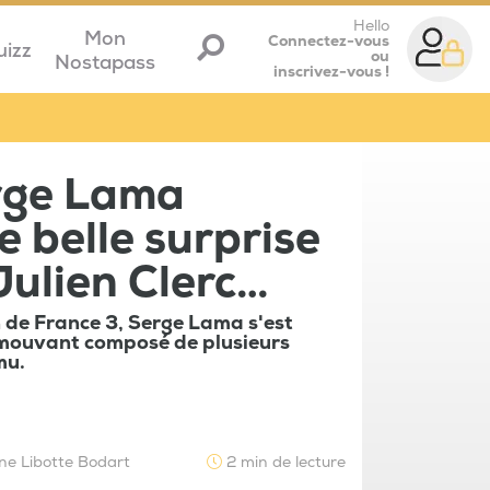
Hello
Mon
Connectez-vous
uizz
ou
Nostapass
inscrivez-vous !
rge Lama
e belle surprise
Julien Clerc…
 de France 3, Serge Lama s'est
mouvant composé de plusieurs
mu.
ne Libotte Bodart
2 min de lecture