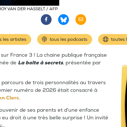
ROY VAN DER HASSELT / AFP
 les artistes
tous les podcasts
toutes 
ur France 3 ! La chaine publique française
nnée de
La boîte à secrets
, présentée par
e parcours de trois personnalités au travers
 premier numéro de 2026 était consacré à
en Clerc
.
uvenir de ses parents et d'une enfance
 eu droit à une très belle surprise ! Un invité
au…