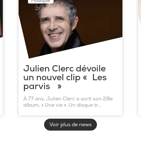
Musique
Julien Clerc dévoile
un nouvel clip « Les
parvis »
À 77 ans, Julien Clerc a sorti son 28e
album, « Une vie ». Un disque tr...
Voir plus de news