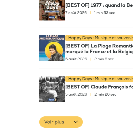
[BEST OF] 1977 : quand la Bel
7 août 2026
|
1 min 53 sec
Happy Days : Musique et souveni
[BEST OF] La Plage Romantiqu
marqué la France et la Belgi
6 août 2026
|
2 min 8 sec
Happy Days : Musique et souveni
[BEST OF] Claude François fai
5 août 2026
|
2 min 20 sec
Voir plus