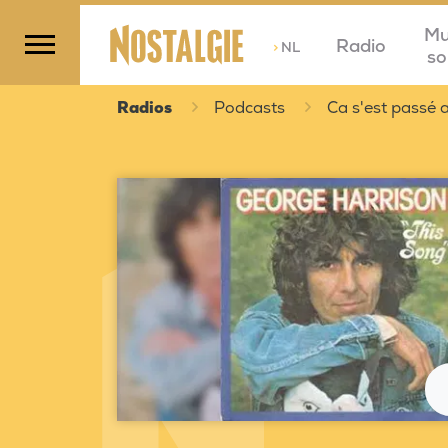
Mu
Radio
>
NL
so
Radios
Podcasts
Ca s'est passé a