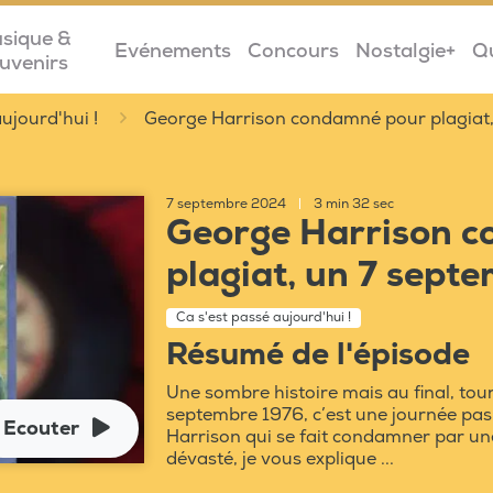
sique &
Evénements
Concours
Nostalgie+
Q
uvenirs
ujourd'hui !
George Harrison condamné pour plagiat
7 septembre 2024
|
3 min 32 sec
George Harrison 
plagiat, un 7 sept
Ca s'est passé aujourd'hui !
Résumé de l'épisode
Une sombre histoire mais au final, tourn
septembre 1976, c’est une journée pas
Ecouter
Harrison qui se fait condamner par une
dévasté, je vous explique ...