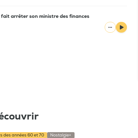
 fait arrêter son ministre des finances
écouvrir
rs des années 60 et 70
Nostalgie+