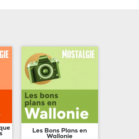
ique
Les Bons Plans en
s
Wallonie