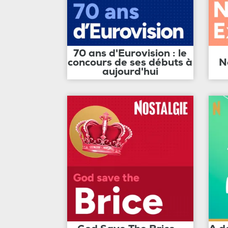
70 ans d'Eurovision : le
concours de ses débuts à
N
aujourd'hui