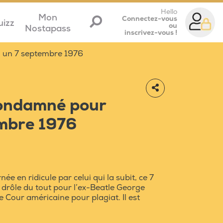
Hello
Mon
Connectez-vous
uizz
ou
Nostapass
inscrivez-vous !
, un 7 septembre 1976
condamné pour
embre 1976
ée en ridicule par celui qui la subit, ce 7
 drôle du tout pour l’ex-Beatle George
 Cour américaine pour plagiat. Il est