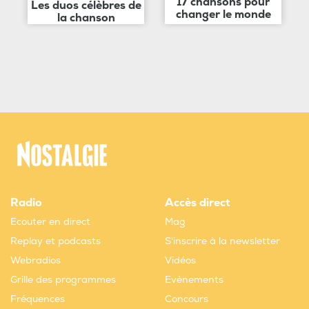
17 chansons pour
Les duos célèbres de
changer le monde
la chanson
Radio
Accès direct
Ecouter en direct
Mag
Replay et podcasts
S'inscrire à la newsletter
Webradios
Vidéos
Grille des programmes
Evènements
Fréquences
Concours