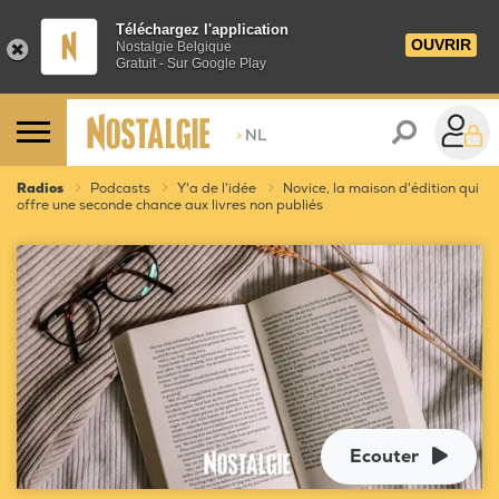
Téléchargez l'application
OUVRIR
Nostalgie Belgique
Gratuit - Sur Google Play
>
NL
Radios
Podcasts
Y'a de l'idée
Novice, la maison d'édition qui
offre une seconde chance aux livres non publiés
Ecouter