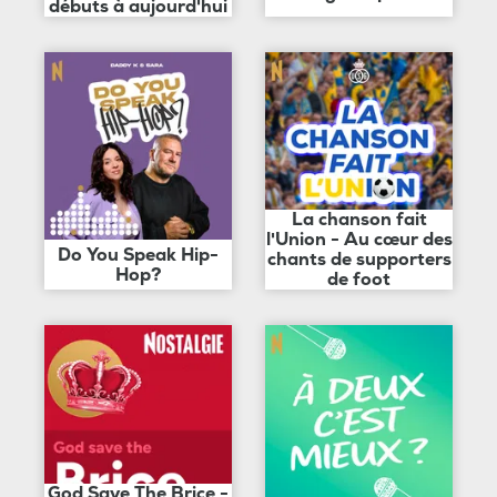
débuts à aujourd'hui
La chanson fait
l'Union - Au cœur des
Do You Speak Hip-
chants de supporters
Hop?
de foot
God Save The Brice -