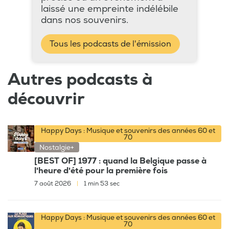
laissé une empreinte indélébile
dans nos souvenirs.
Tous les podcasts de l'émission
Autres podcasts à
découvrir
Happy Days : Musique et souvenirs des années 60 et
70
Nostalgie+
[BEST OF] 1977 : quand la Belgique passe à
l'heure d'été pour la première fois
7 août 2026
|
1 min 53 sec
Happy Days : Musique et souvenirs des années 60 et
70