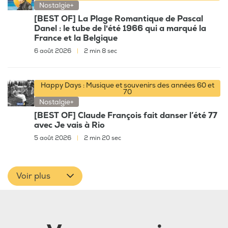
Nostalgie+
[BEST OF] La Plage Romantique de Pascal
Danel : le tube de l'été 1966 qui a marqué la
France et la Belgique
6 août 2026
|
2 min 8 sec
Happy Days : Musique et souvenirs des années 60 et
70
Nostalgie+
[BEST OF] Claude François fait danser l’été 77
avec Je vais à Rio
5 août 2026
|
2 min 20 sec
Voir plus