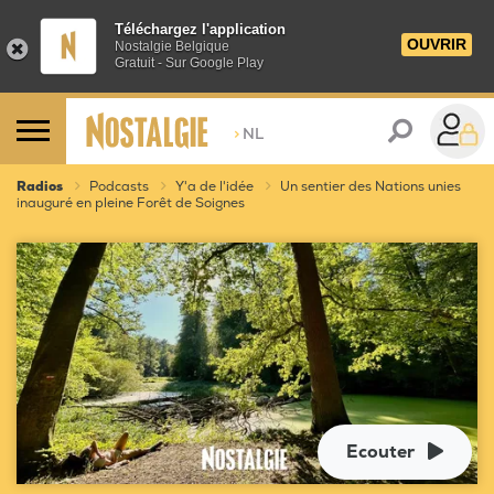
Téléchargez l'application
OUVRIR
Nostalgie Belgique
Gratuit - Sur Google Play
>
NL
Radios
Podcasts
Y'a de l'idée
Un sentier des Nations unies
inauguré en pleine Forêt de Soignes
Ecouter