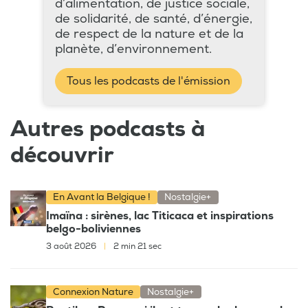
d’alimentation, de justice sociale,
de solidarité, de santé, d’énergie,
de respect de la nature et de la
planète, d’environnement.
Tous les podcasts de l'émission
Autres podcasts à
découvrir
En Avant la Belgique !
Nostalgie+
Imaïna : sirènes, lac Titicaca et inspirations
belgo-boliviennes
3 août 2026
|
2 min 21 sec
Connexion Nature
Nostalgie+