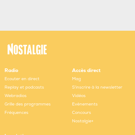
Radio
Accès direct
Ecouter en direct
Mag
Replay et podcasts
S'inscrire à la newsletter
Webradios
Vidéos
Grille des programmes
Evènements
Fréquences
Concours
Nostalgie+