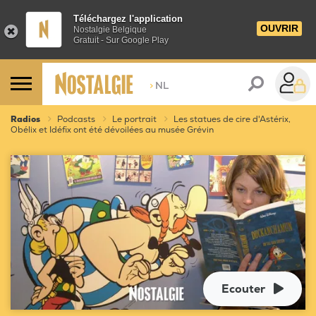
Téléchargez l'application
OUVRIR
Nostalgie Belgique
Gratuit - Sur Google Play
>
NL
Radios
Podcasts
Le portrait
Les statues de cire d'Astérix,
Obélix et Idéfix ont été dévoilées au musée Grévin
Ecouter