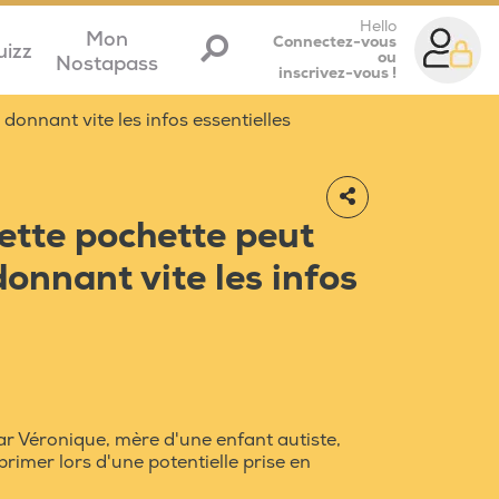
Hello
Mon
Connectez-vous
uizz
ou
Nostapass
inscrivez-vous !
donnant vite les infos essentielles
cette pochette peut
donnant vite les infos
ar Véronique, mère d'une enfant autiste,
xprimer lors d'une potentielle prise en