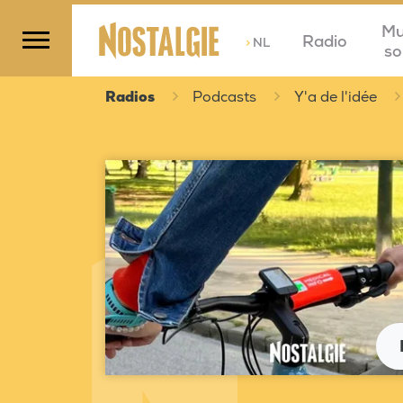
Mu
Radio
>
NL
so
Radios
Podcasts
Y'a de l'idée