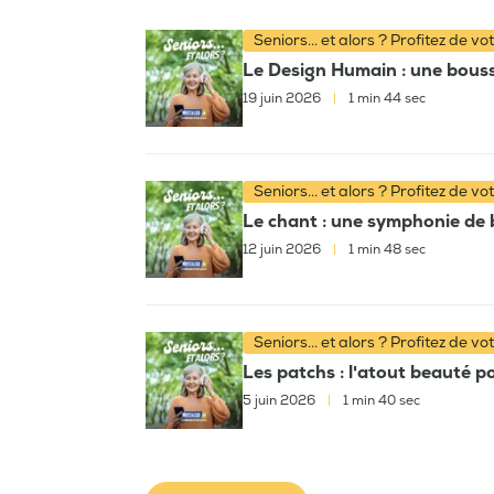
Seniors... et alors ? Profitez de vo
Le Design Humain : une bousso
19 juin 2026
|
1 min 44 sec
Seniors... et alors ? Profitez de vo
Le chant : une symphonie de bi
12 juin 2026
|
1 min 48 sec
Seniors... et alors ? Profitez de vo
Les patchs : l'atout beauté p
5 juin 2026
|
1 min 40 sec