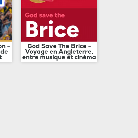
on -
God Save The Brice -
 de
Voyage en Angleterre,
t
entre musique et cinéma