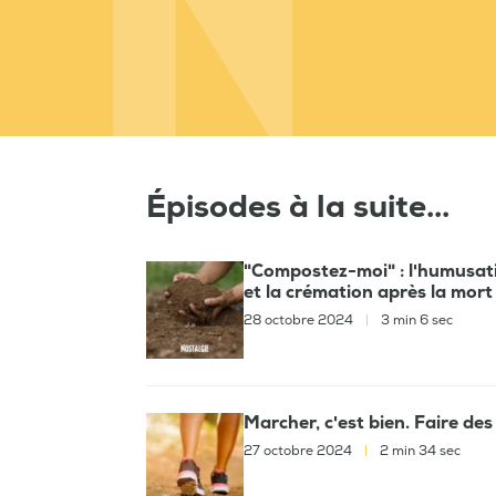
Épisodes à la suite...
"Compostez-moi" : l'humusatio
et la crémation après la mort
28 octobre 2024
|
3 min 6 sec
Marcher, c'est bien. Faire de
27 octobre 2024
|
2 min 34 sec