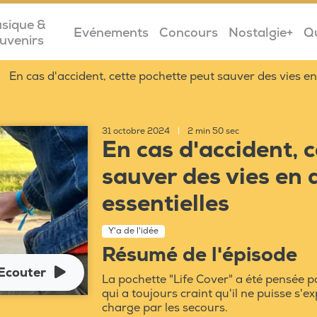
sique &
Evénements
Concours
Nostalgie+
Q
uvenirs
En cas d'accident, cette pochette peut sauver des vies en 
31 octobre 2024
|
2 min 50 sec
En cas d'accident, 
sauver des vies en 
essentielles
Y'a de l'idée
Résumé de l'épisode
Ecouter
La pochette "Life Cover" a été pensée p
qui a toujours craint qu'il ne puisse s'e
charge par les secours.