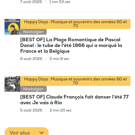
7 août 2026
|
1 min 53 sec
Happy Days : Musique et souvenirs des années 60 et
70
Nostalgie+
[BEST OF] La Plage Romantique de Pascal
Danel : le tube de l'été 1966 qui a marqué la
France et la Belgique
6 août 2026
|
2 min 8 sec
Happy Days : Musique et souvenirs des années 60 et
70
Nostalgie+
[BEST OF] Claude François fait danser l’été 77
avec Je vais à Rio
5 août 2026
|
2 min 20 sec
Voir plus