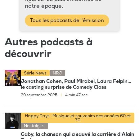
notre époque.
Tous les podcasts de l'émission
Autres podcasts à
découvrir
Série News
NRJ
Jonathan Cohen, Paul Mirabel, Laura Felpin…
le casting surprise de Comedy Class
29 septembre 2025
|
4 min 47 sec
Happy Days : Musique et souvenirs des années 60 et
70
Nostalgie+
Gaby, la chanson qui a sauvé la carrière d'Alain