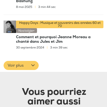
Bashung
8 mai 2025
|
3 min 44 sec
Happy Days : Musique et souvenirs des années 60 et
70
Nostalgie+
Comment et pourquoi Jeanne Moreau a
chanté dans Jules et Jim
30 septembre 2024
|
3 min 39 sec
Voir plus
Vous pourriez
aimer aussi