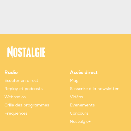
Radio
Accès direct
Ecouter en direct
Mag
Replay et podcasts
S'inscrire à la newsletter
Webradios
Vidéos
Grille des programmes
Evènements
Fréquences
Concours
Nostalgie+