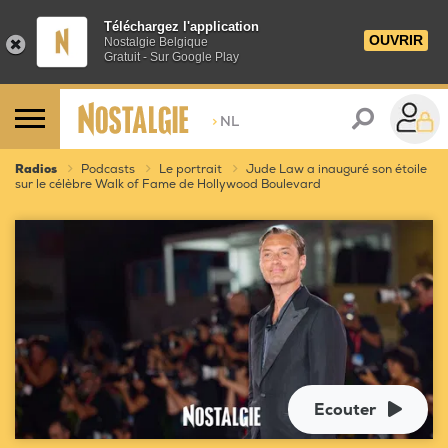
Téléchargez l'application
OUVRIR
Nostalgie Belgique
Gratuit - Sur Google Play
>
NL
Radios
Podcasts
Le portrait
Jude Law a inauguré son étoile
sur le célèbre Walk of Fame de Hollywood Boulevard
Ecouter