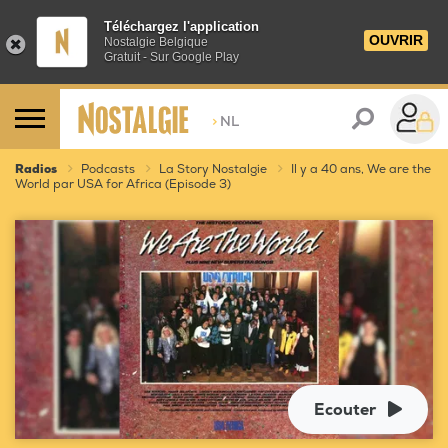
Téléchargez l'application
OUVRIR
Nostalgie Belgique
Gratuit - Sur Google Play
>
NL
Radios
Podcasts
La Story Nostalgie
Il y a 40 ans, We are the
World par USA for Africa (Episode 3)
Ecouter