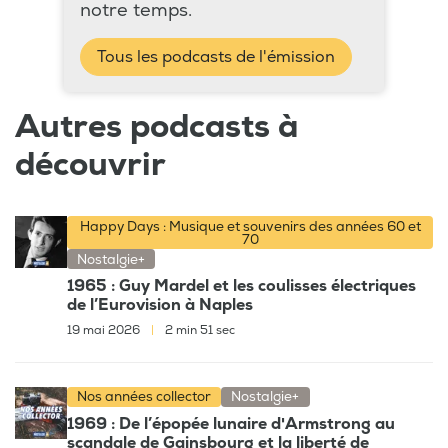
notre temps.
Tous les podcasts de l'émission
Autres podcasts à
découvrir
Happy Days : Musique et souvenirs des années 60 et
70
Nostalgie+
1965 : Guy Mardel et les coulisses électriques
de l’Eurovision à Naples
19 mai 2026
|
2 min 51 sec
Nos années collector
Nostalgie+
1969 : De l’épopée lunaire d'Armstrong au
scandale de Gainsbourg et la liberté de