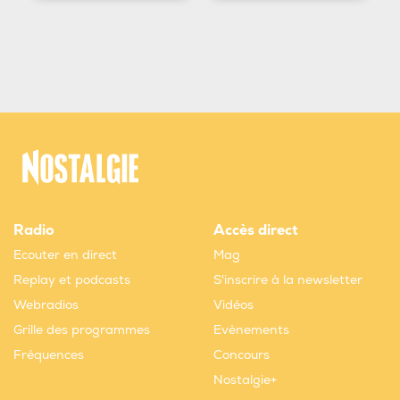
Radio
Accès direct
Ecouter en direct
Mag
Replay et podcasts
S'inscrire à la newsletter
Webradios
Vidéos
Grille des programmes
Evènements
Fréquences
Concours
Nostalgie+