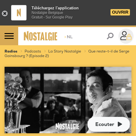
Téléchargez l'application
OUVRIR
Nostalgie Belgique
Gratuit - Sur Google Play
>
NL
Radios
Podcasts
La Story Nostalgie
Que reste-t-il de Serge
Gainsbourg ? (Episode 2)
Ecouter