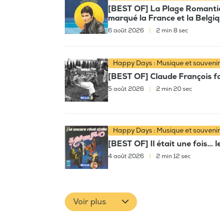
[BEST OF] La Plage Romantiqu
marqué la France et la Belgi
6 août 2026
|
2 min 8 sec
Happy Days : Musique et souveni
[BEST OF] Claude François fai
5 août 2026
|
2 min 20 sec
Happy Days : Musique et souveni
[BEST OF] Il était une fois… l
4 août 2026
|
2 min 12 sec
Voir plus