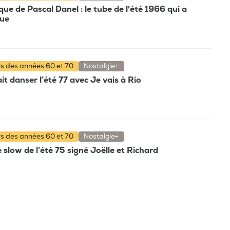
e de Pascal Danel : le tube de l'été 1966 qui a
que
rs des années 60 et 70
Nostalgie+
t danser l’été 77 avec Je vais à Rio
rs des années 60 et 70
Nostalgie+
e slow de l’été 75 signé Joëlle et Richard