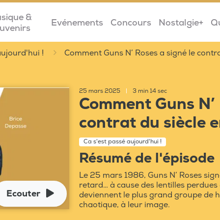
sique &
Evénements
Concours
Nostalgie+
Q
uvenirs
ujourd'hui !
Comment Guns N’ Roses a signé le contra
25 mars 2025
|
3 min 14 sec
Comment Guns N’ R
contrat du siècle 
Ca s'est passé aujourd'hui !
Résumé de l'épisode
Le 25 mars 1986, Guns N’ Roses sign
retard… à cause des lentilles perdues 
Ecouter
deviennent le plus grand groupe de 
chaotique, à leur image.