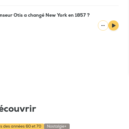
censeur Otis a changé New York en 1857 ?
écouvrir
rs des années 60 et 70
Nostalgie+