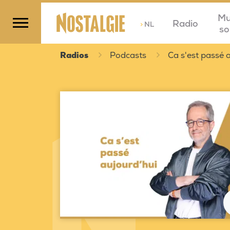
Mu
Radio
>
NL
so
Radios
Podcasts
Ca s'est passé a