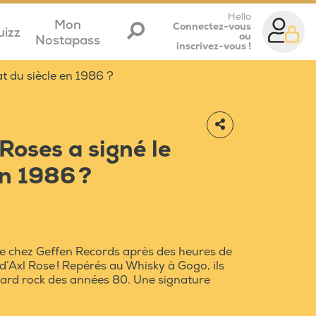
Hello
Mon
Connectez-vous
uizz
ou
Nostapass
inscrivez-vous !
t du siècle en 1986 ?
oses a signé le
en 1986 ?
e chez Geffen Records après des heures de
d’Axl Rose ! Repérés au Whisky à Gogo, ils
hard rock des années 80. Une signature