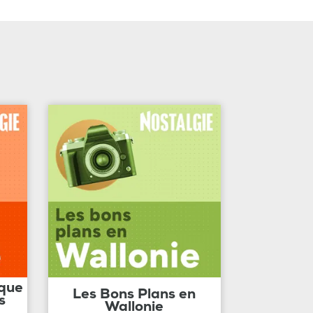
ique
Les Bons Plans en
s
Wallonie