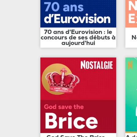
70 ans d'Eurovision : le
concours de ses débuts à
N
aujourd'hui