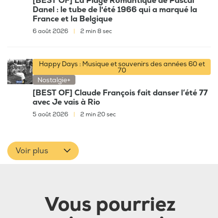
[BEST OF] La Plage Romantique de Pascal
Danel : le tube de l'été 1966 qui a marqué la
France et la Belgique
6 août 2026
|
2 min 8 sec
Happy Days : Musique et souvenirs des années 60 et
70
Nostalgie+
[BEST OF] Claude François fait danser l’été 77
avec Je vais à Rio
5 août 2026
|
2 min 20 sec
Voir plus
Vous pourriez