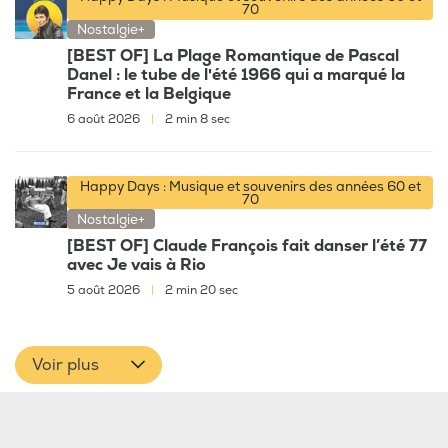
70
Nostalgie+
[BEST OF] La Plage Romantique de Pascal
Danel : le tube de l'été 1966 qui a marqué la
France et la Belgique
6 août 2026
|
2 min 8 sec
Happy Days : Musique et souvenirs des années 60 et
70
Nostalgie+
[BEST OF] Claude François fait danser l’été 77
avec Je vais à Rio
5 août 2026
|
2 min 20 sec
Voir plus