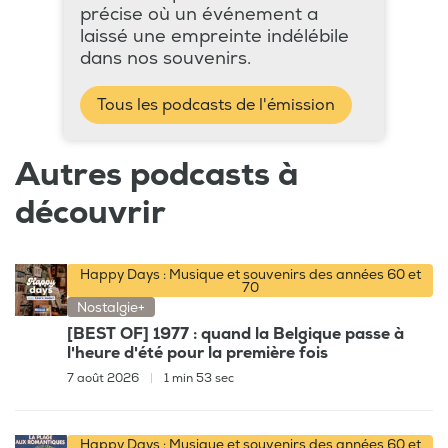
précise où un événement a
laissé une empreinte indélébile
dans nos souvenirs.
Tous les podcasts de l'émission
Autres podcasts à
découvrir
Happy Days : Musique et souvenirs des années 60 et
70
Nostalgie+
[BEST OF] 1977 : quand la Belgique passe à
l'heure d'été pour la première fois
7 août 2026
|
1 min 53 sec
Happy Days : Musique et souvenirs des années 60 et