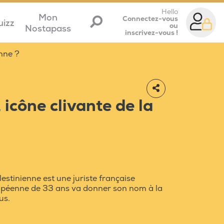
Hello
Mon
Connectez-vous
uizz
ou
Nostapass
inscrivez-vous !
enne ?
icône clivante de la
?
estinienne est une juriste française
ropéenne de 33 ans va donner son nom à la
us.