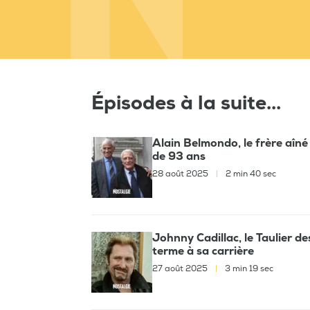
Épisodes à la suite...
Alain Belmondo, le frère aîn
de 93 ans
28 août 2025
|
2 min 40 sec
Johnny Cadillac, le Taulier d
terme à sa carrière
27 août 2025
|
3 min 19 sec