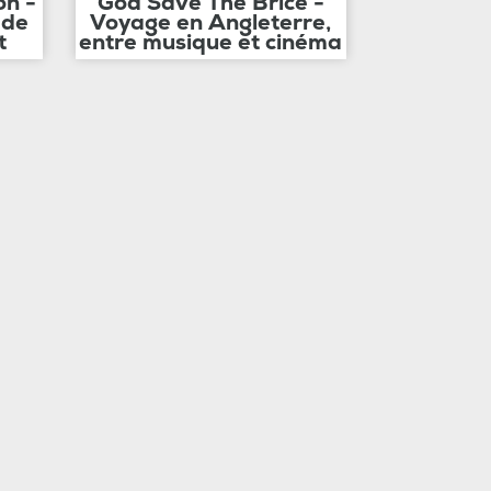
on -
God Save The Brice -
 de
Voyage en Angleterre,
t
entre musique et cinéma