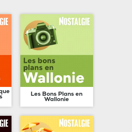
ique
Les Bons Plans en
s
Wallonie