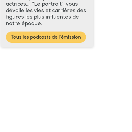
actrices,... "Le portrait", vous
dévoile les vies et carrières des
figures les plus influentes de
notre époque.
Tous les podcasts de l'émission