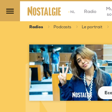
Mu
Radio
>
NL
so
Radios
Podcasts
Le portrait
Eco