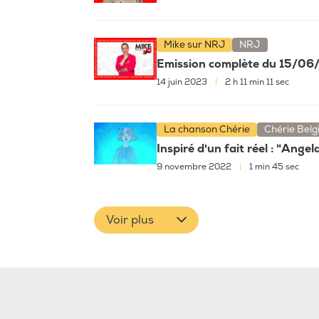
Mike sur NRJ
NRJ
Emission complète du 15/0
14 juin 2023
|
2 h 11 min 11 sec
La chanson Chérie
Chérie Belg
Inspiré d'un fait réel : "Ange
9 novembre 2022
|
1 min 45 sec
Voir plus