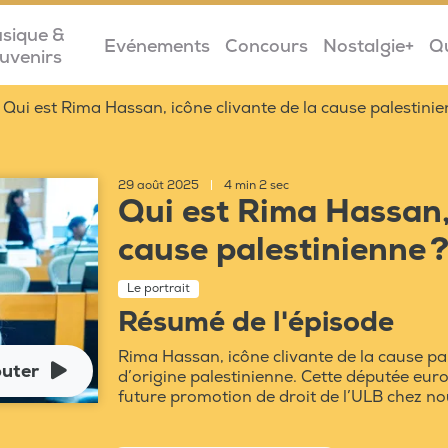
sique &
Evénements
Concours
Nostalgie+
Q
uvenirs
Qui est Rima Hassan, icône clivante de la cause palestini
29 août 2025
|
4 min 2 sec
Qui est Rima Hassan, 
cause palestinienne 
Le portrait
Résumé de l'épisode
Rima Hassan, icône clivante de la cause pal
uter
d’origine palestinienne. Cette députée eu
future promotion de droit de l’ULB chez no