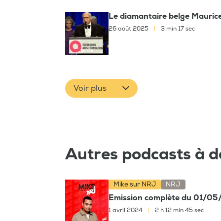
Le diamantaire belge Mauric
26 août 2025
|
3 min 17 sec
Voir plus
Autres podcasts à d
Mike sur NRJ
NRJ
Emission complète du 01/0
1 avril 2024
|
2 h 12 min 45 sec